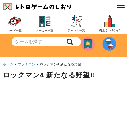
コ
ン
テ
ン
ハード一覧
メーカー一覧
ジャンル一覧
売上ランキング
ツ
へ
移
動
ホーム
ファミコン
ロックマン4 新たなる野望!!
ロックマン4 新たなる野望!!