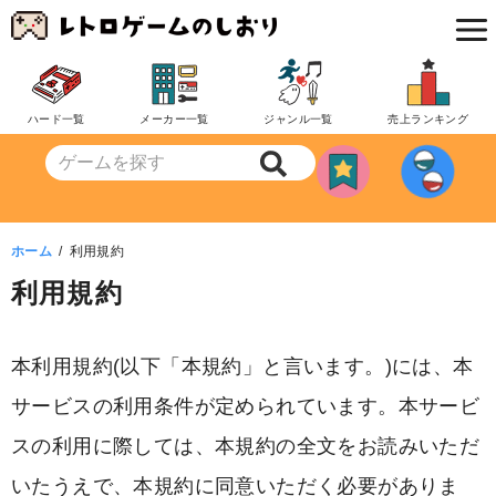
コ
ン
テ
ン
ハード一覧
メーカー一覧
ジャンル一覧
売上ランキング
ツ
へ
移
動
ホーム
利用規約
利用規約
本利用規約(以下「本規約」と言います。)には、本
サービスの利用条件が定められています。本サービ
スの利用に際しては、本規約の全文をお読みいただ
いたうえで、本規約に同意いただく必要がありま