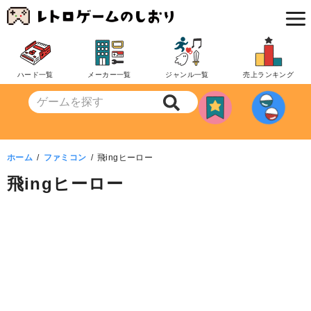
コ
ン
テ
ン
ハード一覧
メーカー一覧
ジャンル一覧
売上ランキング
ツ
へ
移
動
ホーム
ファミコン
飛ingヒーロー
飛ingヒーロー