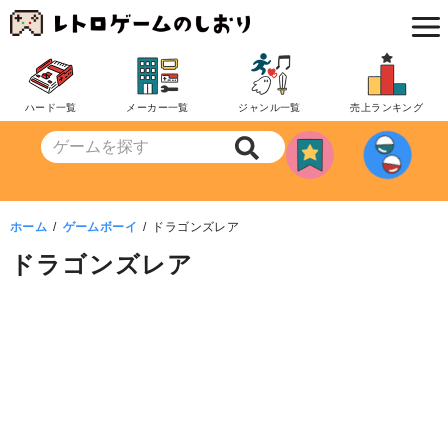
コ
ン
テ
ン
ハード一覧
メーカー一覧
ジャンル一覧
売上ランキング
ツ
へ
移
動
ホーム
ゲームボーイ
ドラゴンズレア
ドラゴンズレア