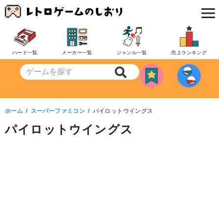
コ
ン
テ
ン
ハード一覧
メーカー一覧
ジャンル一覧
売上ランキング
ツ
へ
移
動
ホーム
スーパーファミコン
パイロットウイングス
パイロットウイングス