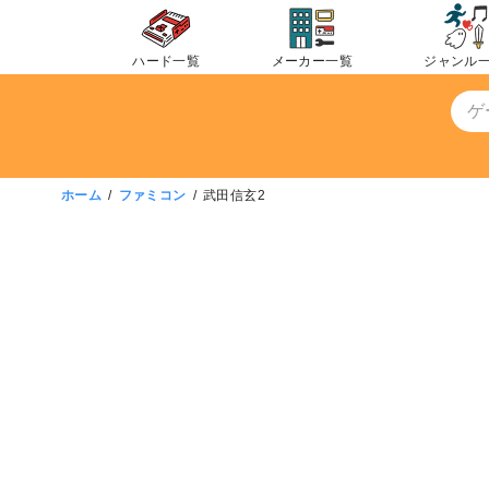
コ
ン
ハード一覧
メーカー一覧
ジャンル
テ
ン
ツ
へ
移
ホーム
ファミコン
武田信玄2
動