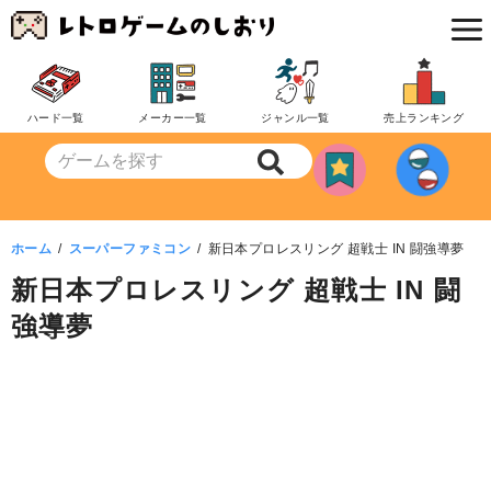
コ
ン
テ
ン
ハード一覧
メーカー一覧
ジャンル一覧
売上ランキング
ツ
へ
移
動
ホーム
スーパーファミコン
新日本プロレスリング 超戦士 IN 闘強導夢
新日本プロレスリング 超戦士 IN 闘
強導夢