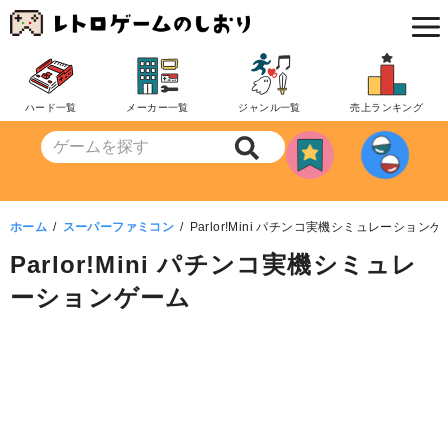
コ
ン
テ
ン
ハード一覧
メーカー一覧
ジャンル一覧
売上ランキング
ツ
へ
移
動
ホーム
スーパーファミコン
Parlor!Mini パチンコ実機シミュレーション
Parlor!Mini パチンコ実機シミュレ
ーションゲーム