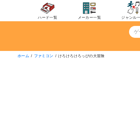
コ
ン
ハード一覧
メーカー一覧
ジャンル
テ
ン
ツ
へ
移
ホーム
ファミコン
けろけろけろっぴの大冒険
動