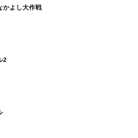
なかよし大作戦
ル2
ル