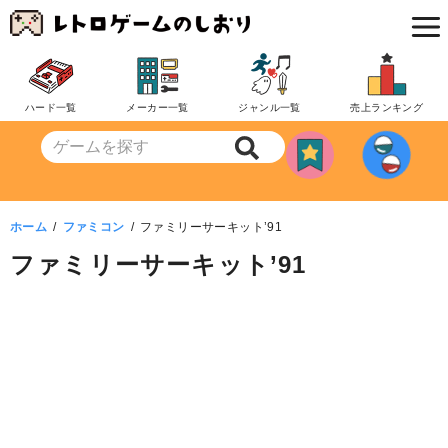
コ
ン
テ
ン
ハード一覧
メーカー一覧
ジャンル一覧
売上ランキング
ツ
へ
移
動
ホーム
ファミコン
ファミリーサーキット’91
ファミリーサーキット’91