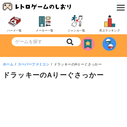
コ
ン
テ
ン
ハード一覧
メーカー一覧
ジャンル一覧
売上ランキング
ツ
へ
移
動
ホーム
スーパーファミコン
ドラッキーのAりーぐさっかー
ドラッキーのAりーぐさっかー