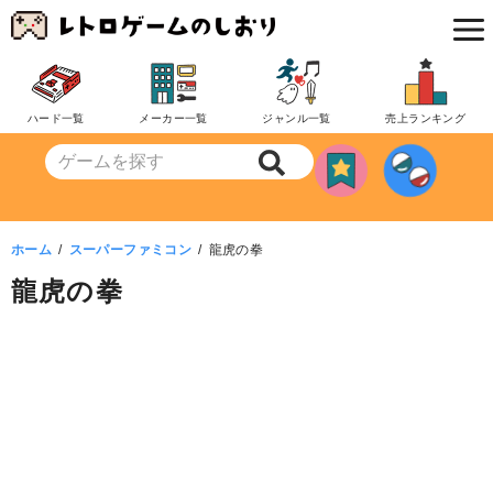
コ
ン
テ
ン
ハード一覧
メーカー一覧
ジャンル一覧
売上ランキング
ツ
へ
移
動
ホーム
スーパーファミコン
龍虎の拳
龍虎の拳