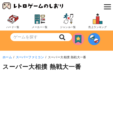
コ
ン
テ
ン
ハード一覧
メーカー一覧
ジャンル一覧
売上ランキング
ツ
へ
移
動
ホーム
スーパーファミコン
スーパー大相撲 熱戦大一番
スーパー大相撲 熱戦大一番