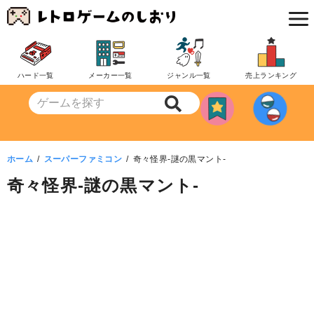
コ
ン
テ
ン
ハード一覧
メーカー一覧
ジャンル一覧
売上ランキング
ツ
へ
移
動
ホーム
スーパーファミコン
奇々怪界-謎の黒マント-
奇々怪界-謎の黒マント-