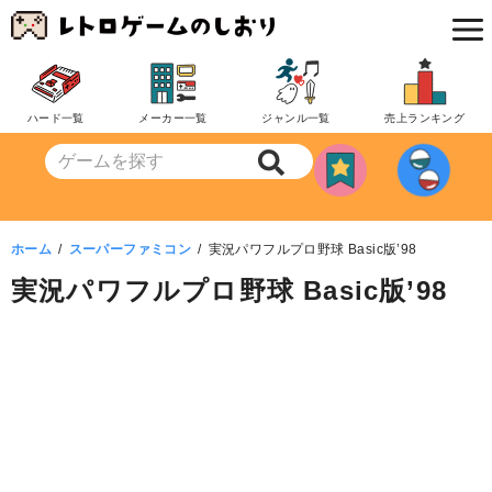
コ
ン
テ
ン
ハード一覧
メーカー一覧
ジャンル一覧
売上ランキング
ツ
へ
移
動
ホーム
スーパーファミコン
実況パワフルプロ野球 Basic版’98
実況パワフルプロ野球 Basic版’98