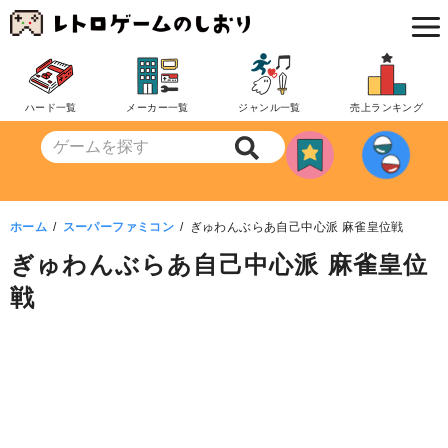
コ
ン
テ
ン
ハード一覧
メーカー一覧
ジャンル一覧
売上ランキング
ツ
へ
移
動
ホーム
スーパーファミコン
ぎゅわんぶらあ自己中心派 麻雀皇位戦
ぎゅわんぶらあ自己中心派 麻雀皇位
戦