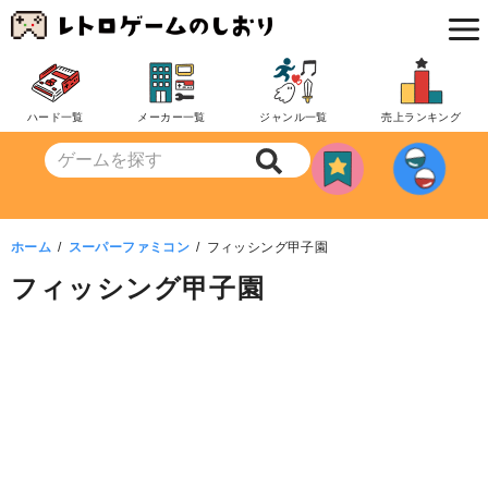
コ
ン
テ
ン
ハード一覧
メーカー一覧
ジャンル一覧
売上ランキング
ツ
へ
移
動
ホーム
スーパーファミコン
フィッシング甲子園
フィッシング甲子園