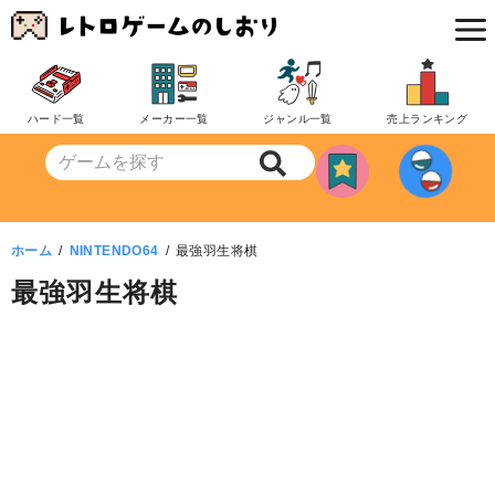
コ
ン
テ
ン
ハード一覧
メーカー一覧
ジャンル一覧
売上ランキング
ツ
へ
移
動
ホーム
NINTENDO64
最強羽生将棋
最強羽生将棋