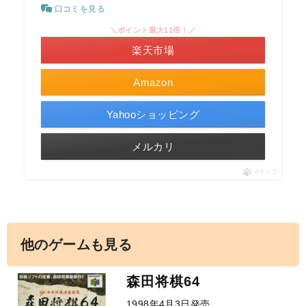
口コミを見る
＼ポイント最大11倍！／
楽天市場
Amazon
Yahooショッピング
メルカリ
ポチップ
他のゲームも見る
森田将棋64
1998年4月3日発売