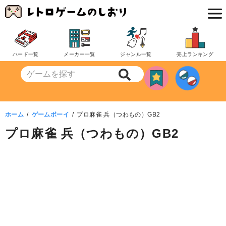
コ
ン
テ
ン
ハード一覧
メーカー一覧
ジャンル一覧
売上ランキング
ツ
へ
移
動
ホーム
ゲームボーイ
プロ麻雀 兵（つわもの）GB2
プロ麻雀 兵（つわもの）GB2