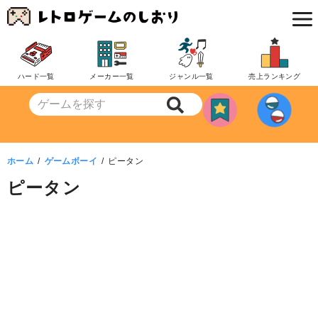
コ
ン
テ
ン
ハード一覧
メーカー一覧
ジャンル一覧
売上ランキング
ツ
へ
移
動
ホーム
ゲームボーイ
ピータン
ピータン