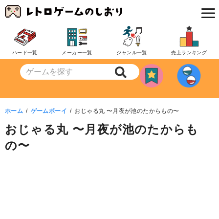
コ
ン
テ
ン
ハード一覧
メーカー一覧
ジャンル一覧
売上ランキング
ツ
へ
移
動
ホーム
ゲームボーイ
おじゃる丸 〜月夜が池のたからもの〜
おじゃる丸 〜月夜が池のたからも
の〜