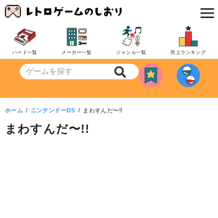
コ
ン
テ
ン
ハード一覧
メーカー一覧
ジャンル一覧
売上ランキング
ツ
へ
移
動
ホーム
ニンテンドーDS
まわすんだ〜!!
まわすんだ〜!!