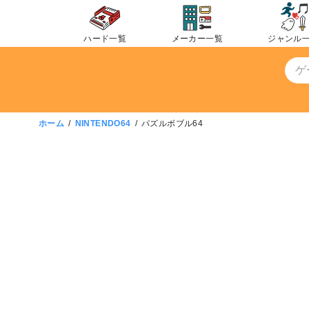
コ
ン
ハード一覧
メーカー一覧
ジャンル
テ
ン
ツ
へ
移
ホーム
NINTENDO64
パズルボブル64
動