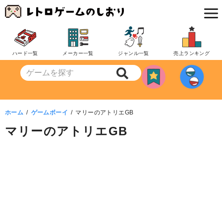
コ
ン
テ
ン
ハード一覧
メーカー一覧
ジャンル一覧
売上ランキング
ツ
へ
移
動
ホーム
ゲームボーイ
マリーのアトリエGB
マリーのアトリエGB