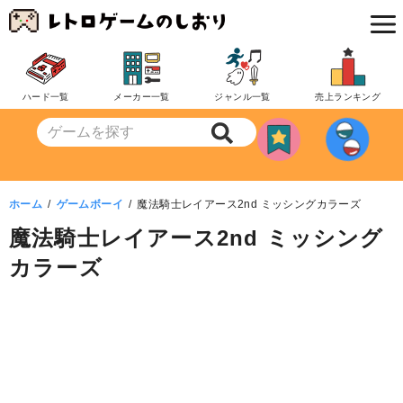
コ
ン
テ
ン
ハード一覧
メーカー一覧
ジャンル一覧
売上ランキング
ツ
へ
移
動
ホーム
ゲームボーイ
魔法騎士レイアース2nd ミッシングカラーズ
魔法騎士レイアース2nd ミッシング
カラーズ