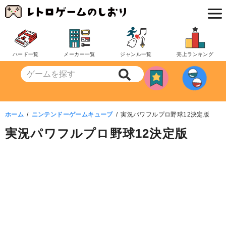
コ
ン
テ
ン
ハード一覧
メーカー一覧
ジャンル一覧
売上ランキング
ツ
へ
移
動
ホーム
ニンテンドーゲームキューブ
実況パワフルプロ野球12決定版
実況パワフルプロ野球12決定版