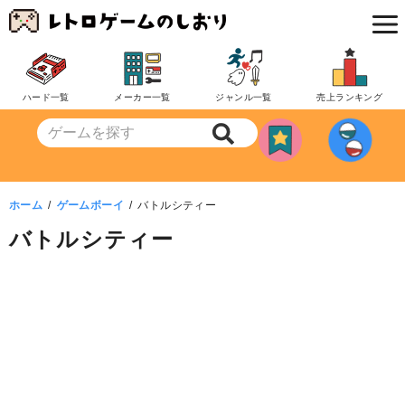
コ
ン
テ
ン
ハード一覧
メーカー一覧
ジャンル一覧
売上ランキング
ツ
へ
移
動
ホーム
ゲームボーイ
バトルシティー
バトルシティー