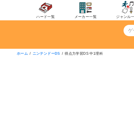
コ
ン
ハード一覧
メーカー一覧
ジャンル
テ
ン
ツ
へ
移
ホーム
ニンテンドーDS
得点力学習DS 中1理科
動