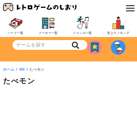
コ
ン
テ
ン
ハード一覧
メーカー一覧
ジャンル一覧
売上ランキング
ツ
へ
移
動
ホーム
Wii
たべモン
たべモン