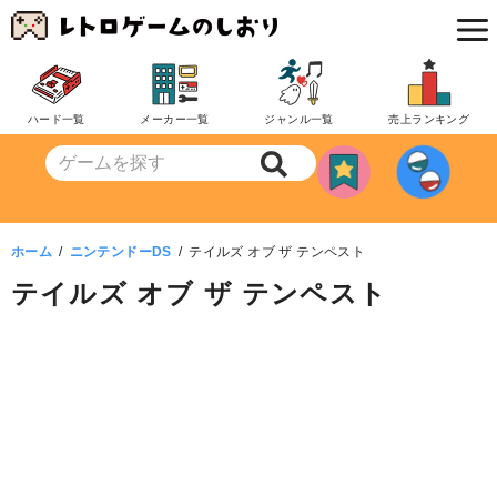
コ
ン
テ
ン
ハード一覧
メーカー一覧
ジャンル一覧
売上ランキング
ツ
へ
移
動
ホーム
ニンテンドーDS
テイルズ オブ ザ テンペスト
テイルズ オブ ザ テンペスト