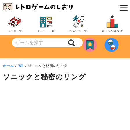
コ
ン
テ
ン
ハード一覧
メーカー一覧
ジャンル一覧
売上ランキング
ツ
へ
移
動
ホーム
Wii
ソニックと秘密のリング
ソニックと秘密のリング