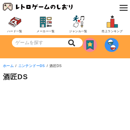
コ
ン
テ
ン
ハード一覧
メーカー一覧
ジャンル一覧
売上ランキング
ツ
へ
移
動
ホーム
ニンテンドーDS
酒匠DS
酒匠DS