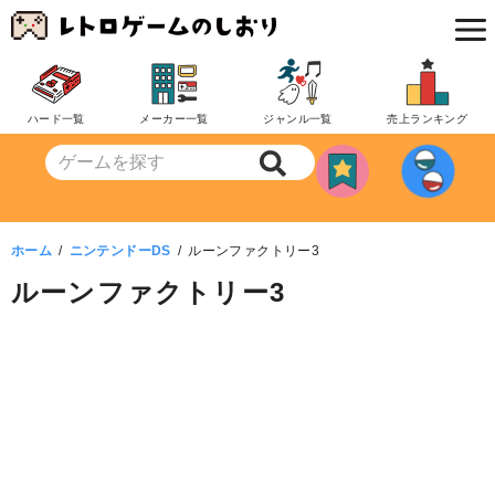
コ
ン
テ
ン
ハード一覧
メーカー一覧
ジャンル一覧
売上ランキング
ツ
へ
移
動
ホーム
ニンテンドーDS
ルーンファクトリー3
ルーンファクトリー3