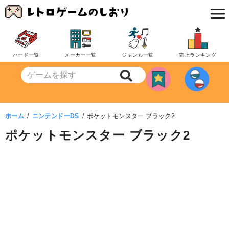
コ
ン
テ
ン
ハード一覧
メーカー一覧
ジャンル一覧
売上ランキング
ツ
へ
移
動
ホーム
ニンテンドーDS
ポケットモンスター ブラック2
ポケットモンスター ブラック2