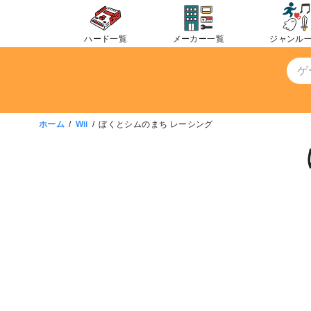
コ
ン
ハード一覧
メーカー一覧
ジャンル
テ
ン
ツ
へ
移
ホーム
Wii
ぼくとシムのまち レーシング
動