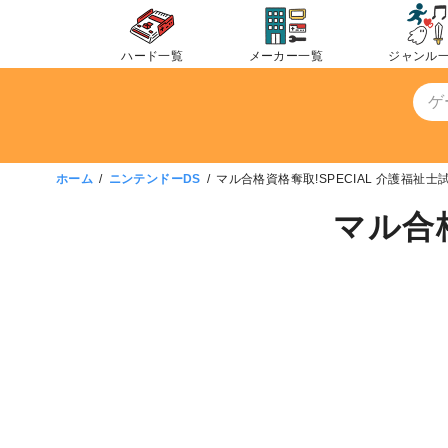
コ
ン
ハード一覧
メーカー一覧
ジャンル
テ
ン
ツ
へ
移
ホーム
ニンテンドーDS
マル合格資格奪取!SPECIAL 介護福祉士
動
マル合格