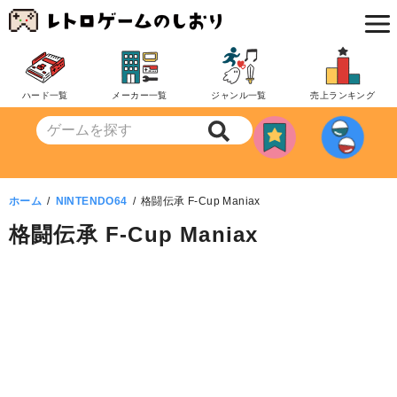
コ
ン
テ
ン
ハード一覧
メーカー一覧
ジャンル一覧
売上ランキング
ツ
へ
移
動
ホーム
NINTENDO64
格闘伝承 F-Cup Maniax
格闘伝承 F-Cup Maniax