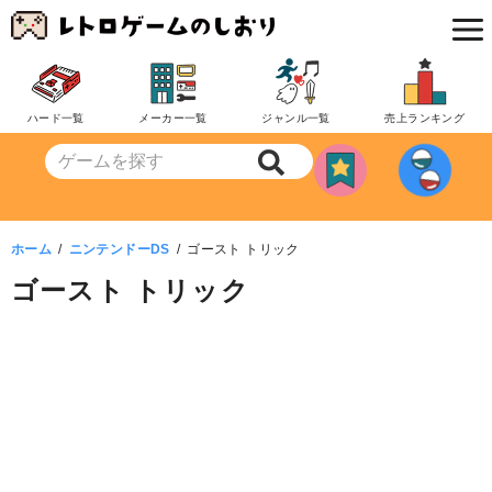
コ
ン
テ
ン
ハード一覧
メーカー一覧
ジャンル一覧
売上ランキング
ツ
へ
移
動
ホーム
ニンテンドーDS
ゴースト トリック
ゴースト トリック