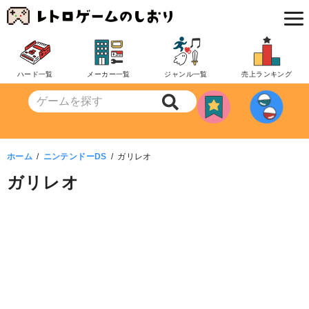
コ
ン
テ
ン
ハード一覧
メーカー一覧
ジャンル一覧
売上ランキング
ツ
へ
移
動
ホーム
ニンテンドーDS
ガリレオ
ガリレオ