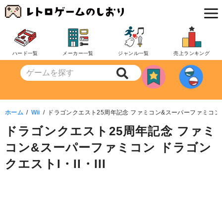
コ
ン
テ
ン
ハード一覧
メーカー一覧
ジャンル一覧
売上ランキング
ツ
へ
移
動
ホーム
Wii
ドラゴンクエスト25周年記念 ファミコン&スーパーファミコン ドラ
ドラゴンクエスト25周年記念 ファミ
コン&スーパーファミコン ドラゴン
クエストI・II・III