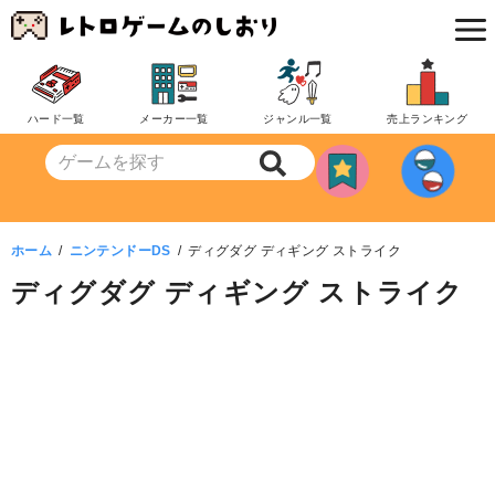
コ
ン
テ
ン
ハード一覧
メーカー一覧
ジャンル一覧
売上ランキング
ツ
へ
移
動
ホーム
ニンテンドーDS
ディグダグ ディギング ストライク
ディグダグ ディギング ストライク