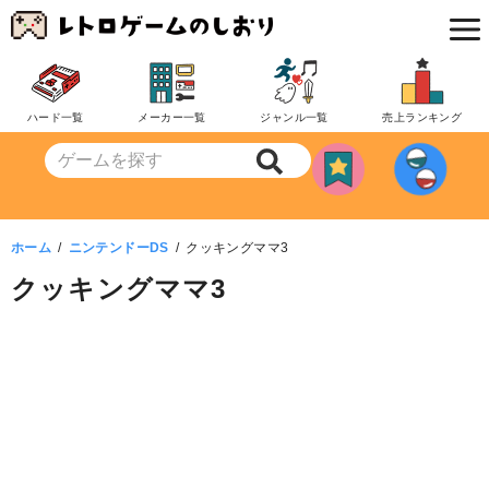
コ
ン
テ
ン
ハード一覧
メーカー一覧
ジャンル一覧
売上ランキング
ツ
へ
移
動
ホーム
ニンテンドーDS
クッキングママ3
クッキングママ3