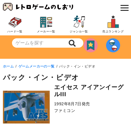
コ
ン
テ
ン
ハード一覧
メーカー一覧
ジャンル一覧
売上ランキング
ツ
へ
移
動
ホーム
ゲームメーカーの一覧
パック・イン・ビデオ
パック・イン・ビデオ
エイセス アイアンイーグ
ルIII
1992年8月7日発売
ファミコン